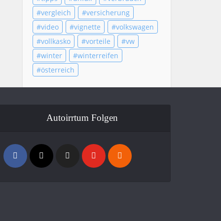
vergleich
versicherung
video
vignette
volkswagen
vollkasko
vorteile
vw
winter
winterreifen
österreich
Autoirrtum Folgen