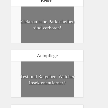
Beliebt
Elektronische Parkscheiben
sind verboten!
Autopflege
Test und Ratgeber: Welcher
Insektenentferner?