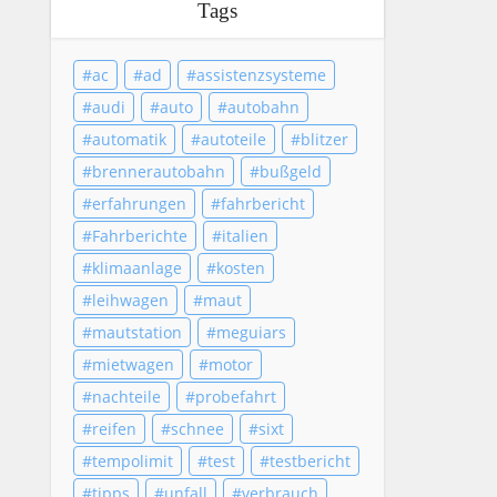
Tags
ac
ad
assistenzsysteme
audi
auto
autobahn
automatik
autoteile
blitzer
brennerautobahn
bußgeld
erfahrungen
fahrbericht
Fahrberichte
italien
klimaanlage
kosten
leihwagen
maut
mautstation
meguiars
mietwagen
motor
nachteile
probefahrt
reifen
schnee
sixt
tempolimit
test
testbericht
tipps
unfall
verbrauch