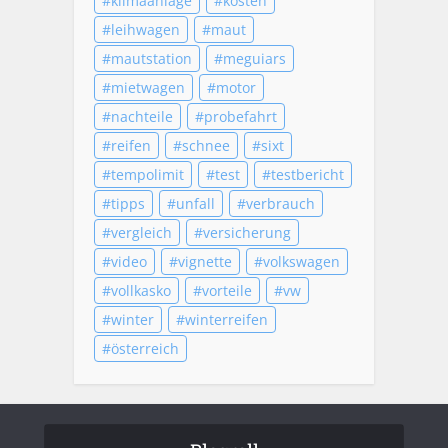
klimaanlage
kosten
leihwagen
maut
mautstation
meguiars
mietwagen
motor
nachteile
probefahrt
reifen
schnee
sixt
tempolimit
test
testbericht
tipps
unfall
verbrauch
vergleich
versicherung
video
vignette
volkswagen
vollkasko
vorteile
vw
winter
winterreifen
österreich