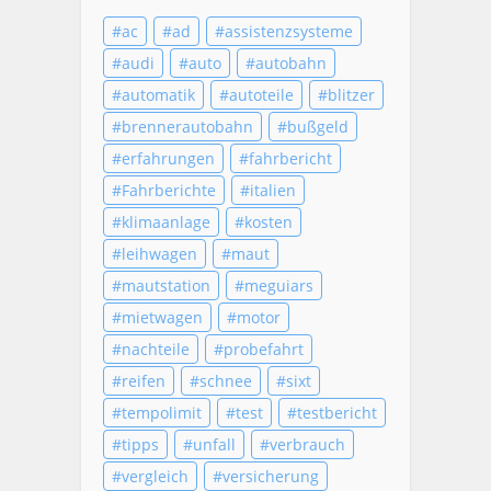
ac
ad
assistenzsysteme
audi
auto
autobahn
automatik
autoteile
blitzer
brennerautobahn
bußgeld
erfahrungen
fahrbericht
Fahrberichte
italien
klimaanlage
kosten
leihwagen
maut
mautstation
meguiars
mietwagen
motor
nachteile
probefahrt
reifen
schnee
sixt
tempolimit
test
testbericht
tipps
unfall
verbrauch
vergleich
versicherung