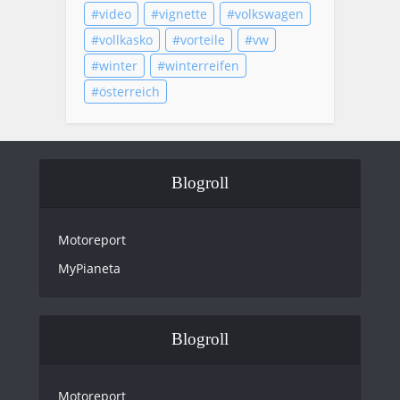
video
vignette
volkswagen
vollkasko
vorteile
vw
winter
winterreifen
österreich
Blogroll
Motoreport
MyPianeta
Blogroll
Motoreport